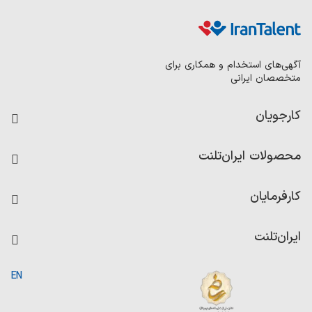
آگهی‌های استخدام و همکاری برای
متخصصان ایرانی
کارجویان
فرصت‌های شغلی
محصولات ایران‌تلنت
رزومه ساز
آزمون‌ها
امتیاز شرکت‌ها
کارفرمایان
داشبورد حقوق و دستمزد
درج آگهی شغلی
کاردیکس
ایران‌تلنت
جستجوی رزومه
گزارش‌ها
صفحه اصلی
EN
تست MBTI
درباره ایران تلنت
ارتباط با ما