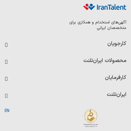
آگهی‌های استخدام و همکاری برای
متخصصان ایرانی
کارجویان
فرصت‌های شغلی
محصولات ایران‌تلنت
رزومه ساز
آزمون‌ها
امتیاز شرکت‌ها
کارفرمایان
داشبورد حقوق و دستمزد
درج آگهی شغلی
کاردیکس
ایران‌تلنت
جستجوی رزومه
گزارش‌ها
صفحه اصلی
EN
تست MBTI
درباره ایران تلنت
ارتباط با ما