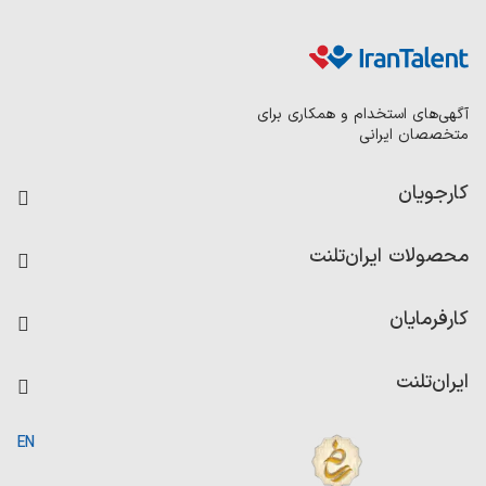
آگهی‌های استخدام و همکاری برای
متخصصان ایرانی
کارجویان
فرصت‌های شغلی
محصولات ایران‌تلنت
رزومه ساز
آزمون‌ها
امتیاز شرکت‌ها
کارفرمایان
داشبورد حقوق و دستمزد
درج آگهی شغلی
کاردیکس
ایران‌تلنت
جستجوی رزومه
گزارش‌ها
صفحه اصلی
EN
تست MBTI
درباره ایران تلنت