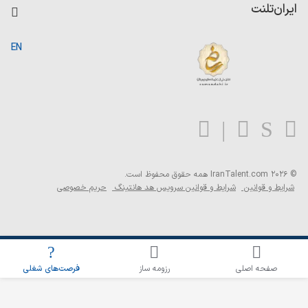
کاردیکس
ایران‌تلنت
جستجوی رزومه
گزارش‌ها
صفحه اصلی
EN
تست MBTI
درباره ایران تلنت
ارتباط با ما
سوالات متداول
بلاگ
© 2026 IranTalent.com
همه حقوق محفوظ است.
شرایط و قوانین
شرایط و قوانین سرویس هد هانتینگ
حریم خصوصی
اطلاع‌رسانی شغلی را برای این جستجو فعال کنید
صفحه اصلی
رزومه ساز
فرصت‌های شغلی