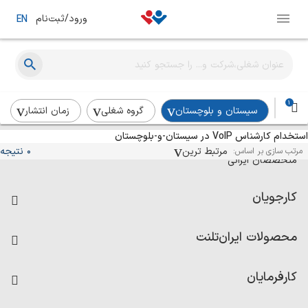
ورود/ثبت‌نام
EN
1
سیستان و بلوچستان
گروه شغلی
زمان انتشار
استخدام کارشناس VoIP در سیستان-و-بلوچستان
آگهی‌های استخدام و همکاری برای
مرتبط ترین
0 نتیجه
مرتب سازی بر اساس:
متخصصان ایرانی
کارجویان
فرصت‌های شغلی
محصولات ایران‌تلنت
رزومه ساز
آزمون‌ها
امتیاز شرکت‌ها
کارفرمایان
داشبورد حقوق و دستمزد
درج آگهی شغلی