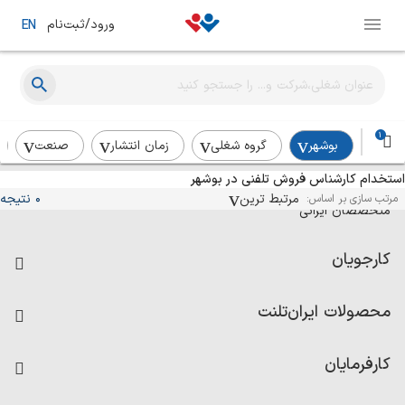
ورود/ثبت‌نام
EN
1
بوشهر
گروه شغلی
زمان انتشار
صنعت
استخدام کارشناس فروش تلفنی در بوشهر
آگهی‌های استخدام و همکاری برای
مرتبط ترین
0 نتیجه
مرتب سازی بر اساس:
متخصصان ایرانی
کارجویان
فرصت‌های شغلی
محصولات ایران‌تلنت
رزومه ساز
آزمون‌ها
امتیاز شرکت‌ها
کارفرمایان
داشبورد حقوق و دستمزد
درج آگهی شغلی