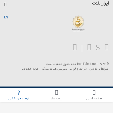
کاردیکس
ایران‌تلنت
جستجوی رزومه
گزارش‌ها
صفحه اصلی
EN
تست MBTI
درباره ایران تلنت
ارتباط با ما
سوالات متداول
بلاگ
© 2026 IranTalent.com
همه حقوق محفوظ است.
شرایط و قوانین
شرایط و قوانین سرویس هد هانتینگ
حریم خصوصی
اطلاع‌رسانی شغلی را برای این جستجو فعال کنید
صفحه اصلی
رزومه ساز
فرصت‌های شغلی