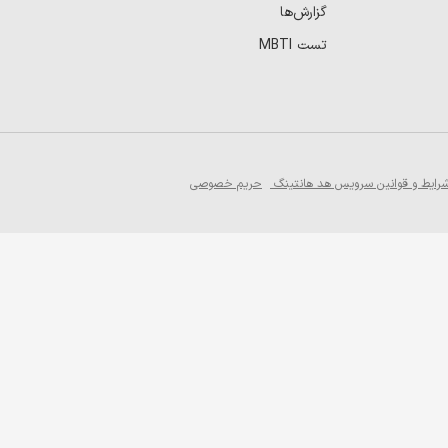
گزارش‌ها
تست MBTI
رایط و قوانین سرویس هد هانتینگ
حریم خصوصی