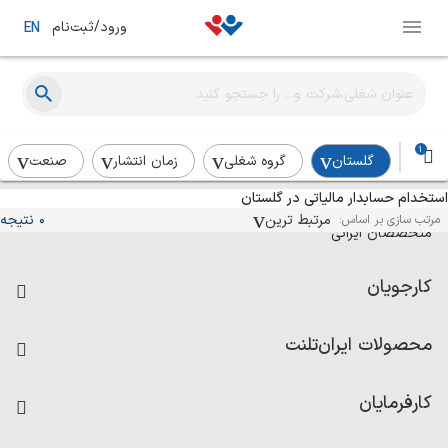
ورود/ثبت‌نام
EN
1
گلستان
گروه شغلی
زمان انتشار
صنعت
استخدام حسابدار مالیاتی در گلستان
آگهی‌های استخدام و همکاری برای
مرتبط ترین
0 نتیجه
مرتب سازی بر اساس:
متخصصان ایرانی
کارجویان
فرصت‌های شغلی
محصولات ایران‌تلنت
رزومه ساز
آزمون‌ها
امتیاز شرکت‌ها
کارفرمایان
داشبورد حقوق و دستمزد
درج آگهی شغلی