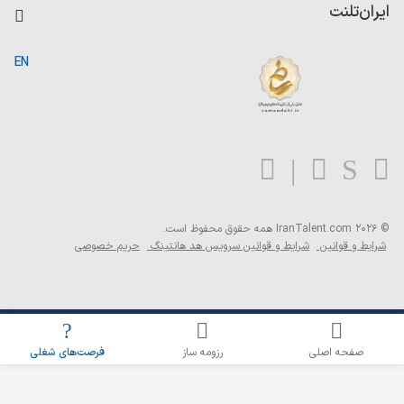
کاردیکس
ایران‌تلنت
جستجوی رزومه
گزارش‌ها
صفحه اصلی
EN
تست MBTI
درباره ایران تلنت
ارتباط با ما
سوالات متداول
بلاگ
© 2026 IranTalent.com
همه حقوق محفوظ است.
شرایط و قوانین
شرایط و قوانین سرویس هد هانتینگ
حریم خصوصی
اطلاع‌رسانی شغلی را برای این جستجو فعال کنید
صفحه اصلی
رزومه ساز
فرصت‌های شغلی