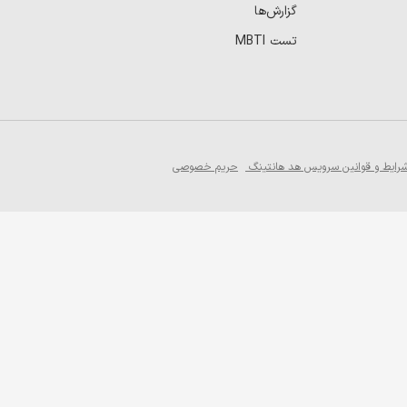
گزارش‌ها
تست MBTI
رایط و قوانین سرویس هد هانتینگ
حریم خصوصی