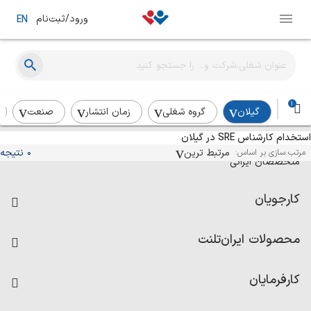
ورود/ثبت‌نام
EN
1
گیلان
گروه شغلی
زمان انتشار
صنعت
استخدام کارشناس SRE در گیلان
آگهی‌های استخدام و همکاری برای
مرتبط ترین
0 نتیجه
مرتب سازی بر اساس:
متخصصان ایرانی
کارجویان
فرصت‌های شغلی
محصولات ایران‌تلنت
رزومه ساز
آزمون‌ها
امتیاز شرکت‌ها
کارفرمایان
داشبورد حقوق و دستمزد
درج آگهی شغلی