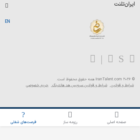
کاردیکس
ایران‌تلنت
جستجوی رزومه
گزارش‌ها
صفحه اصلی
EN
تست MBTI
درباره ایران تلنت
ارتباط با ما
سوالات متداول
بلاگ
© 2026 IranTalent.com
همه حقوق محفوظ است.
شرایط و قوانین
شرایط و قوانین سرویس هد هانتینگ
حریم خصوصی
اطلاع‌رسانی شغلی را برای این جستجو فعال کنید
صفحه اصلی
رزومه ساز
فرصت‌های شغلی