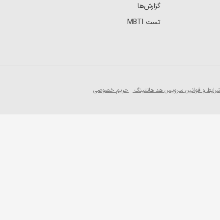
گزارش‌ها
تست MBTI
رایط و قوانین سرویس هد هانتینگ
حریم خصوصی