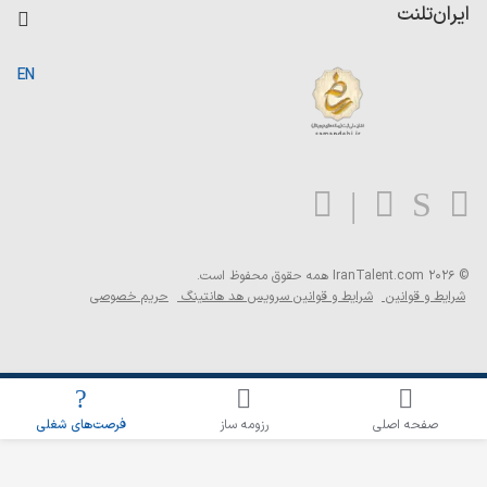
کاردیکس
ایران‌تلنت
جستجوی رزومه
گزارش‌ها
صفحه اصلی
EN
تست MBTI
درباره ایران تلنت
ارتباط با ما
سوالات متداول
بلاگ
© 2026 IranTalent.com
همه حقوق محفوظ است.
شرایط و قوانین
شرایط و قوانین سرویس هد هانتینگ
حریم خصوصی
اطلاع‌رسانی شغلی را برای این جستجو فعال کنید
صفحه اصلی
رزومه ساز
فرصت‌های شغلی