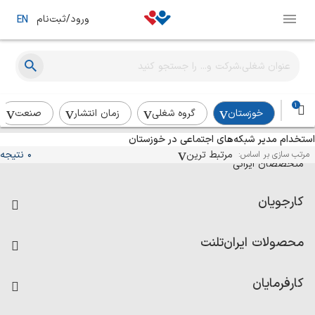
ورود/ثبت‌نام
EN
1
خوزستان
گروه شغلی
زمان انتشار
صنعت
استخدام مدیر شبکه‌های اجتماعی در خوزستان
آگهی‌های استخدام و همکاری برای
مرتبط ترین
0 نتیجه
مرتب سازی بر اساس:
متخصصان ایرانی
کارجویان
فرصت‌های شغلی
محصولات ایران‌تلنت
رزومه ساز
آزمون‌ها
امتیاز شرکت‌ها
کارفرمایان
داشبورد حقوق و دستمزد
درج آگهی شغلی