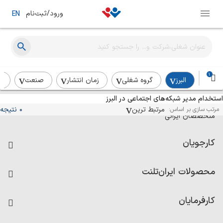
ورود/ثبت‌نام
EN
1
البرز
گروه شغلی
زمان انتشار
صنعت
ر
استخدام مدیر شبکه‌های اجتماعی در البرز
آگهی‌های استخدام و همکاری برای
مرتبط ترین
0 نتیجه
مرتب سازی بر اساس:
متخصصان ایرانی
کارجویان
فرصت‌های شغلی
محصولات ایران‌تلنت
رزومه ساز
آزمون‌ها
امتیاز شرکت‌ها
کارفرمایان
داشبورد حقوق و دستمزد
درج آگهی شغلی