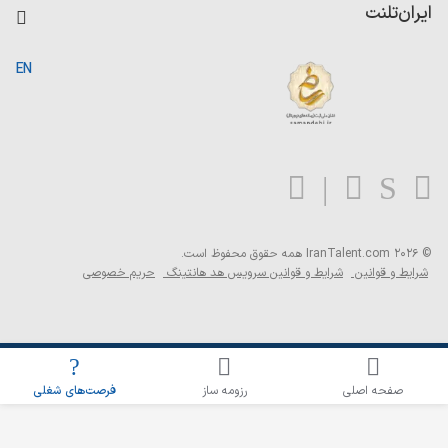
کاردیکس
ایران‌تلنت
جستجوی رزومه
گزارش‌ها
صفحه اصلی
EN
تست MBTI
درباره ایران تلنت
ارتباط با ما
سوالات متداول
بلاگ
© 2026 IranTalent.com
همه حقوق محفوظ است.
شرایط و قوانین
شرایط و قوانین سرویس هد هانتینگ
حریم خصوصی
اطلاع‌رسانی شغلی را برای این جستجو فعال کنید
صفحه اصلی
رزومه ساز
فرصت‌های شغلی