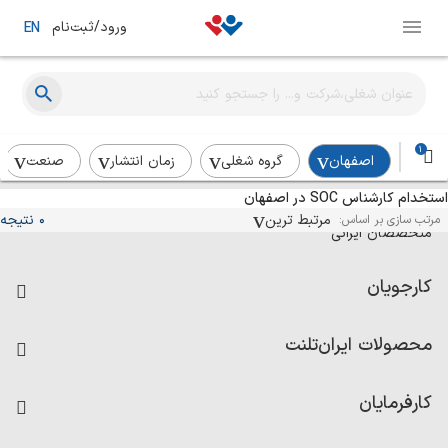
ورود/ثبت‌نام
EN
1
اصفهان
گروه شغلی
زمان انتشار
صنعت
استخدام کارشناس SOC در اصفهان
آگهی‌های استخدام و همکاری برای
مرتبط ترین
0 نتیجه
مرتب سازی بر اساس:
متخصصان ایرانی
کارجویان
فرصت‌های شغلی
محصولات ایران‌تلنت
رزومه ساز
آزمون‌ها
امتیاز شرکت‌ها
کارفرمایان
داشبورد حقوق و دستمزد
درج آگهی شغلی