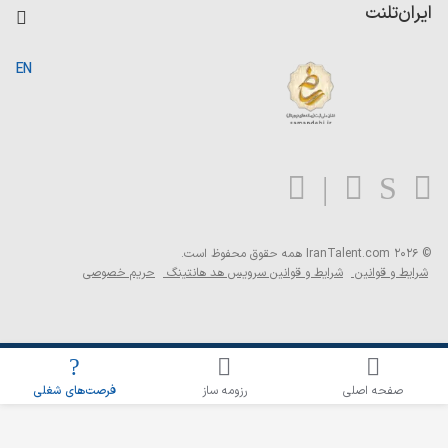
کاردیکس
ایران‌تلنت
جستجوی رزومه
گزارش‌ها
صفحه اصلی
EN
تست MBTI
درباره ایران تلنت
ارتباط با ما
سوالات متداول
بلاگ
© 2026 IranTalent.com
همه حقوق محفوظ است.
شرایط و قوانین
شرایط و قوانین سرویس هد هانتینگ
حریم خصوصی
اطلاع‌رسانی شغلی را برای این جستجو فعال کنید
صفحه اصلی
رزومه ساز
فرصت‌های شغلی