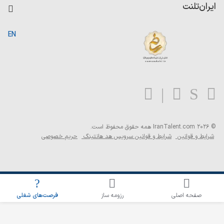
کاردیکس
ایران‌تلنت
جستجوی رزومه
گزارش‌ها
صفحه اصلی
EN
تست MBTI
درباره ایران تلنت
ارتباط با ما
سوالات متداول
بلاگ
© 2026 IranTalent.com
همه حقوق محفوظ است.
شرایط و قوانین
شرایط و قوانین سرویس هد هانتینگ
حریم خصوصی
اطلاع‌رسانی شغلی را برای این جستجو فعال کنید
صفحه اصلی
رزومه ساز
فرصت‌های شغلی