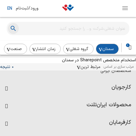
ورود/ثبت‌نام
EN
1
سمنان
گروه شغلی
زمان انتشار
صنعت
استخدام متخصص Sharepoint در سمنان
آگهی‌های استخدام و همکاری برای
مرتبط ترین
0 نتیجه
مرتب سازی بر اساس:
متخصصان ایرانی
کارجویان
فرصت‌های شغلی
محصولات ایران‌تلنت
رزومه ساز
آزمون‌ها
امتیاز شرکت‌ها
کارفرمایان
داشبورد حقوق و دستمزد
درج آگهی شغلی