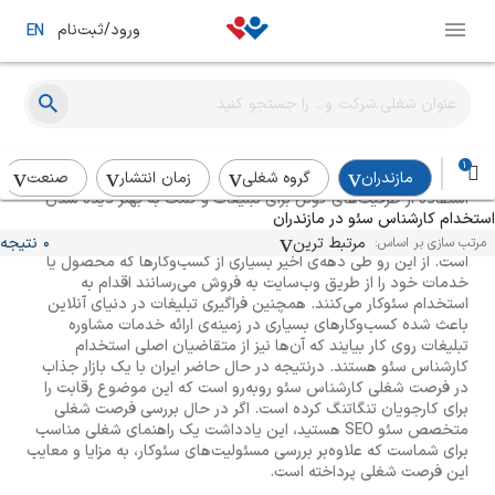
ورود/ثبت‌نام
EN
راهنمای استخدام سئو کار (کارشناس سئو)
1
مازندران
گروه شغلی
زمان انتشار
صنعت
استفاده از ظرفیت‌های گوگل برای تبلیغات و کمک به بهتر دیده شدن
استخدام کارشناس سئو در مازندران
کسب‌وکارها، منجربه شکل‌گیری یک فرصت شغلی جدید به نام
کارشناس سئو یا Search Engine Optimization Specialist شده
مرتبط ترین
0 نتیجه
مرتب سازی بر اساس:
است. از این رو طی دهه‌ی اخیر بسیاری از کسب‌وکارها که محصول یا
خدمات خود را از طریق وب‌سایت به فروش می‌رسانند اقدام به
استخدام سئوکار می‌کنند. همچنین فراگیری تبلیغات در دنیای آنلاین
باعث شده کسب‌وکارهای بسیاری در زمینه‌ی ارائه خدمات مشاوره
تبلیغات روی کار بیایند که آن‌ها نیز از متقاضیان اصلی استخدام
کارشناس سئو هستند. درنتیجه در حال حاضر ایران با یک بازار جذاب
در فرصت شغلی کارشناس سئو روبه‌رو است که این موضوع رقابت را
برای کارجویان تنگاتنگ کرده است. اگر در حال بررسی فرصت شغلی
متخصص سئو SEO هستید، این یادداشت یک راهنمای شغلی مناسب
برای شماست که علاوه‌بر بررسی مسئولیت‌های سئوکار، به مزایا و معایب
این فرصت شغلی پرداخته است.