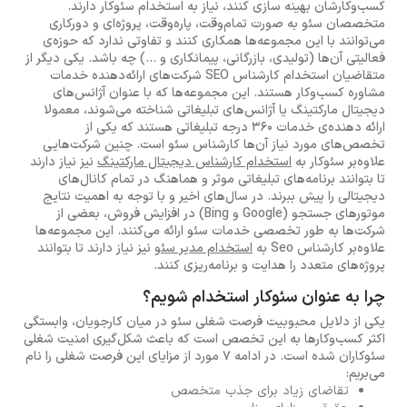
کسب‌وکارشان بهینه سازی کنند، نیاز به استخدام سئوکار دارند.
متخصصان سئو به صورت تمام‌وقت، پاره‌وقت، پروژه‌ای و دورکاری
می‌توانند با این مجموعه‌ها همکاری کنند و تفاوتی ندارد که حوزه‌ی
فعالیتی آن‌ها (تولیدی، بازرگانی، پیمانکاری و ...) چه باشد. یکی دیگر از
متقاضیان استخدام کارشناس SEO شرکت‌های ارائه‌دهنده خدمات
مشاوره کسب‌وکار هستند. این مجموعه‌ها که با عنوان آژانس‌های
دیجیتال مارکتینگ یا آژانس‌های تبلیغاتی شناخته می‌شوند، معمولا
ارائه دهنده‌ی خدمات 360 درجه تبلیغاتی هستند که یکی از
تخصص‌های مورد نیاز آن‌ها کارشناس سئو است. چنین شرکت‌هایی
علاوه‌بر سئوکار به
استخدام کارشناس دیجیتال مارکتینگ
نیز نیاز دارند
تا بتوانند برنامه‌های تبلیغاتی موثر و هماهنگ در تمام کانال‌های
دیجیتالی را پیش ببرند. در سال‌های اخیر و با توجه به اهمیت نتایج
موتورهای جستجو (Google و Bing) در افزایش فروش، بعضی از
شرکت‌ها به طور تخصصی خدمات سئو ارائه می‌کنند. این مجموعه‌ها
علاوه‌بر کارشناس Seo به
استخدام مدیر سئو
نیز نیاز دارند تا بتوانند
پروژه‌های متعدد را هدایت و برنامه‌ریزی کنند.
چرا به عنوان سئوکار استخدام شویم؟
یکی از دلایل محبوبیت فرصت شغلی سئو در میان کارجویان، وابستگی
اکثر کسب‌وکارها به این تخصص است که باعث شکل‌گیری امنیت شغلی
سئوکاران شده است. در ادامه 7 مورد از مزایای این فرصت شغلی را نام
می‌بریم:
تقاضای زیاد برای جذب متخصص