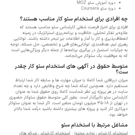
دوره آموزش سئو MOZ
دوره سئو Coursera
چه افرادی برای استخدام سئو کار مناسب هستند؟
افرادی برای احراز فرصت شغلی کارشناس سئو مناسب هستند که
علاوه‌بر تفکر تحلیلی، خلاقیت و برنامه‌ریزی استراتژیک در زمینه
انعطاف‌پذیری و کار با آمار و اطلاعات نیز تبحر داشته باشند. توانایی
رهبری تیم، هدفمندی، توانایی‌های فنی و تخصصی، حل مسئله، توجه
به جزئیات، استمرار در پیگیری برنامه‌ها از جمله دیگر ویژگی‌هایی است
که به موفقیت یک سئوکار می‌انجامد.
متوسط حقوق در آگهی های استخدام سئو کار چقدر
ست؟
میزان دریافتی شما کاملا با میزان مهارت ها و سابقه کار شما ارتباط
مستقیم دارد. همچنین اینکه شما چه شرح وظایفی دارد و چه تعداد
سایت در هر پروژه زیر نظر شماست کاملا روی حقوق شما به عنوان
کارشناس سئو تاثیرگذار است. بطور کلی متوسط حقوق سئوکار حضوری
در تهران از 18-35 میلیون تومان متغیر است. اگر شما به عنوان سئوکار
دورکاری کار کنید و پروژه های بیشتری داشته باشید درآمد شما بالاتر
خواهد بود.
مشاغل مرتبط با استخدام سئو
استخدام کارشناس تولید محتوا
.
استخدام کارشناس شبکه های