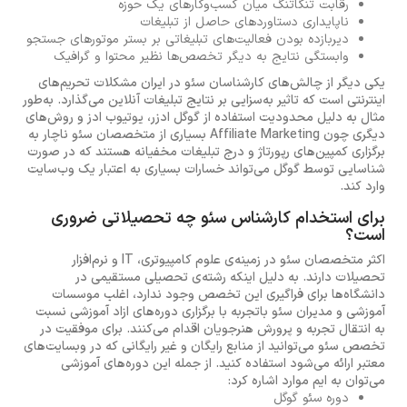
رقابت تنگاتنگ میان کسب‌وکارهای یک حوزه
ناپایداری دستاوردهای حاصل از تبلیغات
دیربازده بودن فعالیت‌های تبلیغاتی بر بستر موتورهای جستجو
وابستگی نتایج به دیگر تخصص‌ها نظیر محتوا و گرافیک
یکی دیگر از چالش‌های کارشناسان سئو در ایران مشکلات تحریم‌های
اینترنتی است که تاثیر به‌سزایی بر نتایج تبلیغات آنلاین می‌گذارد. به‌طور
مثال به دلیل محدودیت استفاده از گوگل ادزر، یوتیوب ادز و روش‌های
دیگری چون Affiliate Marketing بسیاری از متخصصان سئو ناچار به
برگزاری کمپین‌های رپورتاژ و درج تبلیغات مخفیانه هستند که در صورت
شناسایی توسط گوگل می‌تواند خسارات بسیاری به اعتبار یک وب‌سایت‌
وارد کند.
برای استخدام کارشناس سئو چه تحصیلاتی ضروری
است؟
اکثر متخصصان سئو در زمینه‌ی علوم کامپیوتری، IT و نرم‌افزار
تحصیلات دارند. به دلیل اینکه رشته‌ی تحصیلی مستقیمی در
دانشگاه‌ها برای فراگیری این تخصص وجود ندارد، اغلب موسسات
آموزشی و مدیران سئو باتجربه با برگزاری دوره‌های ازاد آموزشی نسبت
به انتقال تجربه و پرورش هنرجویان اقدام می‌کنند. برای موفقیت در
تخصص سئو می‌توانید از منابع رایگان و غیر رایگانی که در وبسایت‌های
معتبر ارائه می‌شود استفاده کنید. از جمله این دوره‌های آموزشی
می‌توان به ایم موارد اشاره کرد:
دوره سئو گوگل