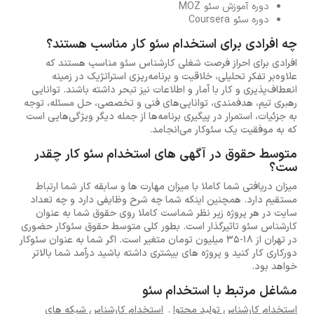
دوره آموزش سئو MOZ
دوره سئو Coursera
چه افرادی برای استخدام سئو کار مناسب هستند؟
افرادی برای احراز فرصت شغلی کارشناس سئو مناسب هستند که
علاوه‌بر تفکر تحلیلی، خلاقیت و برنامه‌ریزی استراتژیک در زمینه
انعطاف‌پذیری و کار با آمار و اطلاعات نیز تبحر داشته باشند. توانایی
رهبری تیم، هدفمندی، توانایی‌های فنی و تخصصی، حل مسئله، توجه
به جزئیات، استمرار در پیگیری برنامه‌ها از جمله دیگر ویژگی‌هایی است
که به موفقیت یک سئوکار می‌انجامد.
متوسط حقوق در آگهی های استخدام سئو کار چقدر
ست؟
میزان دریافتی شما کاملا با میزان مهارت ها و سابقه کار شما ارتباط
مستقیم دارد. همچنین اینکه شما چه شرح وظایفی دارد و چه تعداد
سایت در هر پروژه زیر نظر شماست کاملا روی حقوق شما به عنوان
کارشناس سئو تاثیرگذار است. بطور کلی متوسط حقوق سئوکار حضوری
در تهران از 18-35 میلیون تومان متغیر است. اگر شما به عنوان سئوکار
دورکاری کار کنید و پروژه های بیشتری داشته باشید درآمد شما بالاتر
خواهد بود.
مشاغل مرتبط با استخدام سئو
استخدام کارشناس تولید محتوا
.
استخدام کارشناس شبکه های