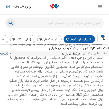
ورود/ثبت‌نام
EN
راهنمای استخدام سئو کار (کارشناس سئو)
1
آذربایجان شرقی
گروه شغلی
زمان انتشار
صن
استفاده از ظرفیت‌های گوگل برای تبلیغات و کمک به بهتر دیده شدن
استخدام کارشناس سئو در آذربایجان-شرقی
کسب‌وکارها، منجربه شکل‌گیری یک فرصت شغلی جدید به نام
کارشناس سئو یا Search Engine Optimization Specialist شده
مرتبط ترین
0 نتیجه
مرتب سازی بر اساس:
است. از این رو طی دهه‌ی اخیر بسیاری از کسب‌وکارها که محصول یا
خدمات خود را از طریق وب‌سایت به فروش می‌رسانند اقدام به
استخدام سئوکار می‌کنند. همچنین فراگیری تبلیغات در دنیای آنلاین
باعث شده کسب‌وکارهای بسیاری در زمینه‌ی ارائه خدمات مشاوره
تبلیغات روی کار بیایند که آن‌ها نیز از متقاضیان اصلی استخدام
کارشناس سئو هستند. درنتیجه در حال حاضر ایران با یک بازار جذاب
در فرصت شغلی کارشناس سئو روبه‌رو است که این موضوع رقابت را
برای کارجویان تنگاتنگ کرده است. اگر در حال بررسی فرصت شغلی
متخصص سئو SEO هستید، این یادداشت یک راهنمای شغلی مناسب
برای شماست که علاوه‌بر بررسی مسئولیت‌های سئوکار، به مزایا و معایب
این فرصت شغلی پرداخته است.