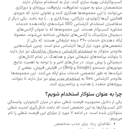
کسب‌وکارشان بهینه سازی کنند، نیاز به استخدام سئوکار دارند.
متخصصان سئو به صورت تمام‌وقت، پاره‌وقت، پروژه‌ای و دورکاری
می‌توانند با این مجموعه‌ها همکاری کنند و تفاوتی ندارد که حوزه‌ی
فعالیتی آن‌ها (تولیدی، بازرگانی، پیمانکاری و ...) چه باشد. یکی دیگر از
متقاضیان استخدام کارشناس SEO شرکت‌های ارائه‌دهنده خدمات
مشاوره کسب‌وکار هستند. این مجموعه‌ها که با عنوان آژانس‌های
دیجیتال مارکتینگ یا آژانس‌های تبلیغاتی شناخته می‌شوند، معمولا
ارائه دهنده‌ی خدمات 360 درجه تبلیغاتی هستند که یکی از
تخصص‌های مورد نیاز آن‌ها کارشناس سئو است. چنین شرکت‌هایی
علاوه‌بر سئوکار به
استخدام کارشناس دیجیتال مارکتینگ
نیز نیاز دارند
تا بتوانند برنامه‌های تبلیغاتی موثر و هماهنگ در تمام کانال‌های
دیجیتالی را پیش ببرند. در سال‌های اخیر و با توجه به اهمیت نتایج
موتورهای جستجو (Google و Bing) در افزایش فروش، بعضی از
شرکت‌ها به طور تخصصی خدمات سئو ارائه می‌کنند. این مجموعه‌ها
علاوه‌بر کارشناس Seo به
استخدام مدیر سئو
نیز نیاز دارند تا بتوانند
پروژه‌های متعدد را هدایت و برنامه‌ریزی کنند.
چرا به عنوان سئوکار استخدام شویم؟
یکی از دلایل محبوبیت فرصت شغلی سئو در میان کارجویان، وابستگی
اکثر کسب‌وکارها به این تخصص است که باعث شکل‌گیری امنیت شغلی
سئوکاران شده است. در ادامه 7 مورد از مزایای این فرصت شغلی را نام
می‌بریم:
تقاضای زیاد برای جذب متخصص