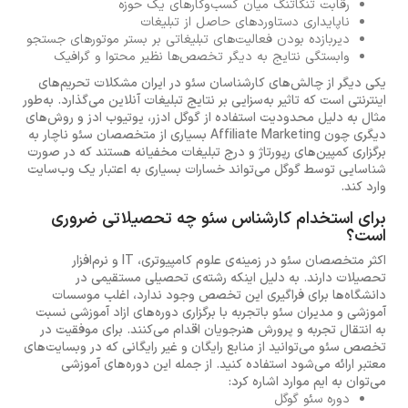
رقابت تنگاتنگ میان کسب‌وکارهای یک حوزه
ناپایداری دستاوردهای حاصل از تبلیغات
دیربازده بودن فعالیت‌های تبلیغاتی بر بستر موتورهای جستجو
وابستگی نتایج به دیگر تخصص‌ها نظیر محتوا و گرافیک
یکی دیگر از چالش‌های کارشناسان سئو در ایران مشکلات تحریم‌های
اینترنتی است که تاثیر به‌سزایی بر نتایج تبلیغات آنلاین می‌گذارد. به‌طور
مثال به دلیل محدودیت استفاده از گوگل ادزر، یوتیوب ادز و روش‌های
دیگری چون Affiliate Marketing بسیاری از متخصصان سئو ناچار به
برگزاری کمپین‌های رپورتاژ و درج تبلیغات مخفیانه هستند که در صورت
شناسایی توسط گوگل می‌تواند خسارات بسیاری به اعتبار یک وب‌سایت‌
وارد کند.
برای استخدام کارشناس سئو چه تحصیلاتی ضروری
است؟
اکثر متخصصان سئو در زمینه‌ی علوم کامپیوتری، IT و نرم‌افزار
تحصیلات دارند. به دلیل اینکه رشته‌ی تحصیلی مستقیمی در
دانشگاه‌ها برای فراگیری این تخصص وجود ندارد، اغلب موسسات
آموزشی و مدیران سئو باتجربه با برگزاری دوره‌های ازاد آموزشی نسبت
به انتقال تجربه و پرورش هنرجویان اقدام می‌کنند. برای موفقیت در
تخصص سئو می‌توانید از منابع رایگان و غیر رایگانی که در وبسایت‌های
معتبر ارائه می‌شود استفاده کنید. از جمله این دوره‌های آموزشی
می‌توان به ایم موارد اشاره کرد:
دوره سئو گوگل