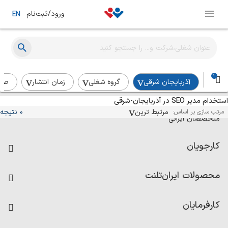
ورود/ثبت‌نام
EN
1
آذربایجان شرقی
گروه شغلی
زمان انتشار
صن
استخدام مدیر SEO در آذربایجان-شرقی
آگهی‌های استخدام و همکاری برای
مرتبط ترین
0 نتیجه
مرتب سازی بر اساس:
متخصصان ایرانی
کارجویان
فرصت‌های شغلی
محصولات ایران‌تلنت
رزومه ساز
آزمون‌ها
امتیاز شرکت‌ها
کارفرمایان
داشبورد حقوق و دستمزد
درج آگهی شغلی