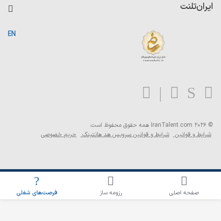
کاردیکس
ایران‌تلنت
جستجوی رزومه
گزارش‌ها
صفحه اصلی
EN
تست MBTI
درباره ایران تلنت
ارتباط با ما
سوالات متداول
بلاگ
© 2026 IranTalent.com
همه حقوق محفوظ است.
شرایط و قوانین
شرایط و قوانین سرویس هد هانتینگ
حریم خصوصی
اطلاع‌رسانی شغلی را برای این جستجو فعال کنید
صفحه اصلی
رزومه ساز
فرصت‌های شغلی