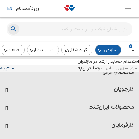
ورود/ثبت‌نام
EN
1
مازندران
گروه شغلی
زمان انتشار
صنعت
استخدام حسابدار ارشد در مازندران
آگهی‌های استخدام و همکاری برای
مرتبط ترین
0 نتیجه
مرتب سازی بر اساس:
متخصصان ایرانی
کارجویان
فرصت‌های شغلی
محصولات ایران‌تلنت
رزومه ساز
آزمون‌ها
امتیاز شرکت‌ها
کارفرمایان
داشبورد حقوق و دستمزد
درج آگهی شغلی