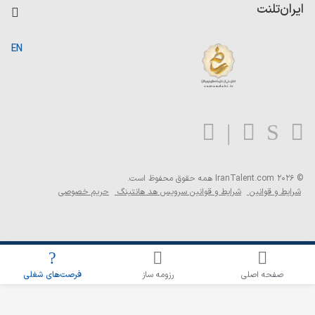
کاردیکس
ایران‌تلنت
جستجوی رزومه
گزارش‌ها
صفحه اصلی
EN
تست MBTI
درباره ایران تلنت
ارتباط با ما
سوالات متداول
بلاگ
© 2026 IranTalent.com
همه حقوق محفوظ است.
شرایط و قوانین
شرایط و قوانین سرویس هد هانتینگ
حریم خصوصی
اطلاع‌رسانی شغلی را برای این جستجو فعال کنید
صفحه اصلی
رزومه ساز
فرصت‌های شغلی