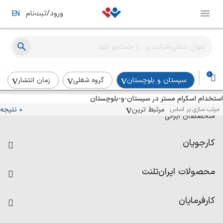
ورود/ثبت‌نام
EN
1
سیستان و بلوچستان
گروه شغلی
زمان انتشار
استخدام اسکرام مستر در سیستان-و-بلوچستان
آگهی‌های استخدام و همکاری برای
مرتبط ترین
0 نتیجه
مرتب سازی بر اساس:
متخصصان ایرانی
کارجویان
فرصت‌های شغلی
محصولات ایران‌تلنت
رزومه ساز
آزمون‌ها
امتیاز شرکت‌ها
کارفرمایان
داشبورد حقوق و دستمزد
درج آگهی شغلی