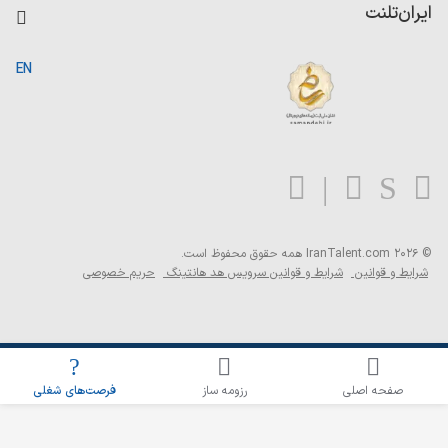
کاردیکس
ایران‌تلنت
جستجوی رزومه
گزارش‌ها
صفحه اصلی
EN
تست MBTI
درباره ایران تلنت
ارتباط با ما
سوالات متداول
بلاگ
© 2026 IranTalent.com
همه حقوق محفوظ است.
شرایط و قوانین
شرایط و قوانین سرویس هد هانتینگ
حریم خصوصی
اطلاع‌رسانی شغلی را برای این جستجو فعال کنید
صفحه اصلی
رزومه ساز
فرصت‌های شغلی