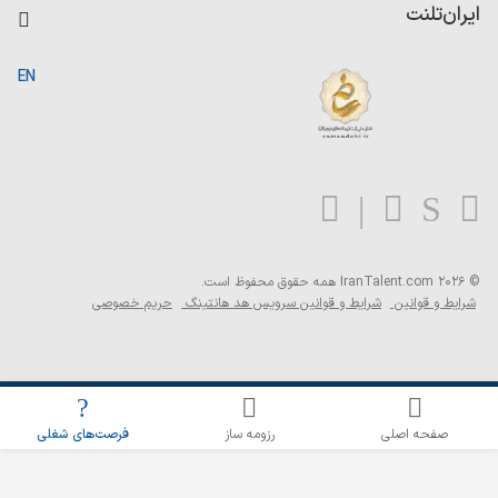
کاردیکس
ایران‌تلنت
جستجوی رزومه
گزارش‌ها
صفحه اصلی
EN
تست MBTI
درباره ایران تلنت
ارتباط با ما
سوالات متداول
بلاگ
© 2026 IranTalent.com
همه حقوق محفوظ است.
شرایط و قوانین
شرایط و قوانین سرویس هد هانتینگ
حریم خصوصی
اطلاع‌رسانی شغلی را برای این جستجو فعال کنید
صفحه اصلی
رزومه ساز
فرصت‌های شغلی