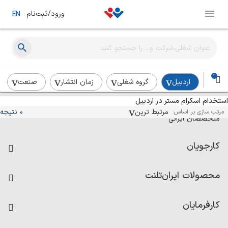
ورود/ثبت‌نام
EN
1
اردبیل
گروه شغلی
زمان انتشار
صنعت
استخدام اسکرام مستر در اردبیل
آگهی‌های استخدام و همکاری برای
مرتبط ترین
0 نتیجه
مرتب سازی بر اساس:
متخصصان ایرانی
کارجویان
فرصت‌های شغلی
محصولات ایران‌تلنت
رزومه ساز
آزمون‌ها
امتیاز شرکت‌ها
کارفرمایان
داشبورد حقوق و دستمزد
درج آگهی شغلی