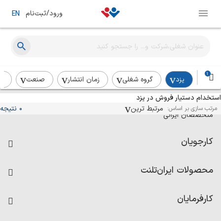
ورود/ثبت‌نام
EN
1
یزد
گروه شغلی
زمان انتشار
صنعت
رد
استخدام دستیار فروش در یزد
آگهی‌های استخدام و همکاری برای
مرتبط ترین
0 نتیجه
مرتب سازی بر اساس:
متخصصان ایرانی
کارجویان
فرصت‌های شغلی
محصولات ایران‌تلنت
رزومه ساز
آزمون‌ها
امتیاز شرکت‌ها
کارفرمایان
داشبورد حقوق و دستمزد
درج آگهی شغلی