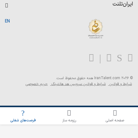
کاردیکس
ایران‌تلنت
جستجوی رزومه
گزارش‌ها
صفحه اصلی
EN
تست MBTI
درباره ایران تلنت
ارتباط با ما
سوالات متداول
بلاگ
© 2026 IranTalent.com
همه حقوق محفوظ است.
شرایط و قوانین
شرایط و قوانین سرویس هد هانتینگ
حریم خصوصی
اطلاع‌رسانی شغلی را برای این جستجو فعال کنید
صفحه اصلی
رزومه ساز
فرصت‌های شغلی