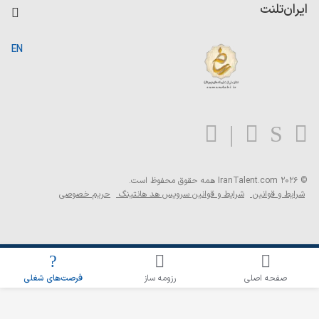
کاردیکس
ایران‌تلنت
جستجوی رزومه
گزارش‌ها
صفحه اصلی
EN
تست MBTI
درباره ایران تلنت
ارتباط با ما
سوالات متداول
بلاگ
© 2026 IranTalent.com
همه حقوق محفوظ است.
شرایط و قوانین
شرایط و قوانین سرویس هد هانتینگ
حریم خصوصی
اطلاع‌رسانی شغلی را برای این جستجو فعال کنید
صفحه اصلی
رزومه ساز
فرصت‌های شغلی