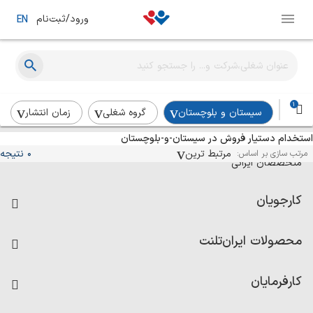
ورود/ثبت‌نام
EN
1
سیستان و بلوچستان
گروه شغلی
زمان انتشار
استخدام دستیار فروش در سیستان-و-بلوچستان
آگهی‌های استخدام و همکاری برای
مرتبط ترین
0 نتیجه
مرتب سازی بر اساس:
متخصصان ایرانی
کارجویان
فرصت‌های شغلی
محصولات ایران‌تلنت
رزومه ساز
آزمون‌ها
امتیاز شرکت‌ها
کارفرمایان
داشبورد حقوق و دستمزد
درج آگهی شغلی