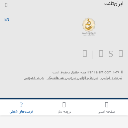
کاردیکس
ایران‌تلنت
جستجوی رزومه
گزارش‌ها
صفحه اصلی
EN
تست MBTI
درباره ایران تلنت
ارتباط با ما
سوالات متداول
بلاگ
© 2026 IranTalent.com
همه حقوق محفوظ است.
شرایط و قوانین
شرایط و قوانین سرویس هد هانتینگ
حریم خصوصی
اطلاع‌رسانی شغلی را برای این جستجو فعال کنید
صفحه اصلی
رزومه ساز
فرصت‌های شغلی