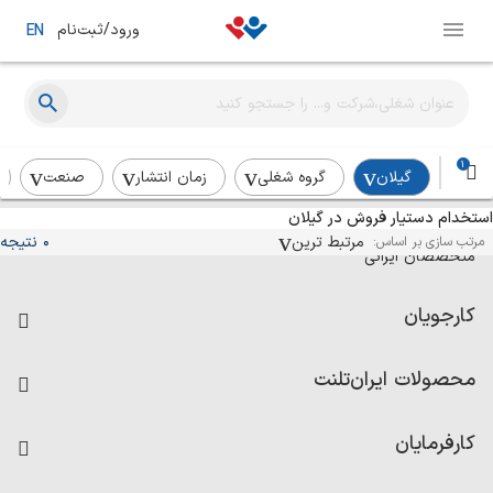
ورود/ثبت‌نام
EN
1
گیلان
گروه شغلی
زمان انتشار
صنعت
استخدام دستیار فروش در گیلان
آگهی‌های استخدام و همکاری برای
مرتبط ترین
0 نتیجه
مرتب سازی بر اساس:
متخصصان ایرانی
کارجویان
فرصت‌های شغلی
محصولات ایران‌تلنت
رزومه ساز
آزمون‌ها
امتیاز شرکت‌ها
کارفرمایان
داشبورد حقوق و دستمزد
درج آگهی شغلی