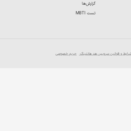
گزارش‌ها
تست MBTI
رایط و قوانین سرویس هد هانتینگ
حریم خصوصی