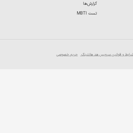
گزارش‌ها
تست MBTI
رایط و قوانین سرویس هد هانتینگ
حریم خصوصی