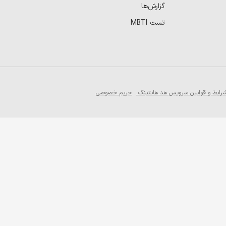
گزارش‌ها
تست MBTI
رایط و قوانین سرویس هد هانتینگ
حریم خصوصی