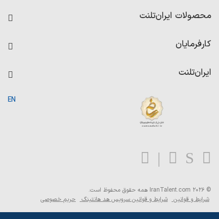
فرصت‌های شغلی
محصولات ایران‌تلنت
رزومه ساز
آزمون‌ها
امتیاز شرکت‌ها
کارفرمایان
داشبورد حقوق و دستمزد
درج آگهی شغلی
کاردیکس
ایران‌تلنت
جستجوی رزومه
گزارش‌ها
صفحه اصلی
EN
تست MBTI
درباره ایران تلنت
ارتباط با ما
سوالات متداول
بلاگ
© 2026 IranTalent.com
همه حقوق محفوظ است.
شرایط و قوانین
شرایط و قوانین سرویس هد هانتینگ
حریم خصوصی