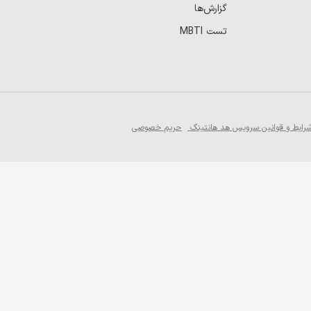
گزارش‌ها
تست MBTI
رایط و قوانین سرویس هد هانتینگ
حریم خصوصی