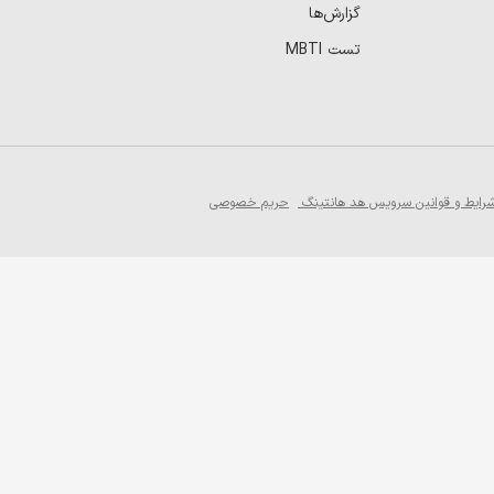
گزارش‌ها
تست MBTI
رایط و قوانین سرویس هد هانتینگ
حریم خصوصی