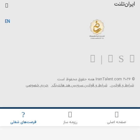
کاردیکس
ایران‌تلنت
جستجوی رزومه
گزارش‌ها
صفحه اصلی
EN
تست MBTI
درباره ایران تلنت
ارتباط با ما
سوالات متداول
بلاگ
© 2026 IranTalent.com
همه حقوق محفوظ است.
شرایط و قوانین
شرایط و قوانین سرویس هد هانتینگ
حریم خصوصی
اطلاع‌رسانی شغلی را برای این جستجو فعال کنید
صفحه اصلی
رزومه ساز
فرصت‌های شغلی