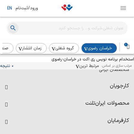
ورود/ثبت‌نام
EN
1
خراسان رضوی
گروه شغلی
زمان انتشار
صنع
استخدام برنامه نویس ری اکت در خراسان-رضوی
آگهی‌های استخدام و همکاری برای
مرتبط ترین
0 نتیجه
مرتب سازی بر اساس:
متخصصان ایرانی
کارجویان
فرصت‌های شغلی
محصولات ایران‌تلنت
رزومه ساز
آزمون‌ها
امتیاز شرکت‌ها
کارفرمایان
داشبورد حقوق و دستمزد
درج آگهی شغلی