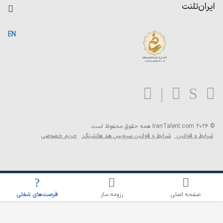
کاردیکس
ایران‌تلنت
جستجوی رزومه
گزارش‌ها
صفحه اصلی
EN
تست MBTI
درباره ایران تلنت
ارتباط با ما
سوالات متداول
بلاگ
© 2026 IranTalent.com
همه حقوق محفوظ است.
شرایط و قوانین
شرایط و قوانین سرویس هد هانتینگ
حریم خصوصی
اطلاع‌رسانی شغلی را برای این جستجو فعال کنید
صفحه اصلی
رزومه ساز
فرصت‌های شغلی