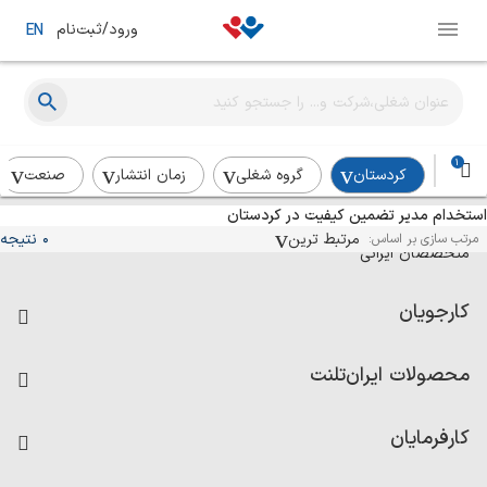
ورود/ثبت‌نام
EN
1
کردستان
گروه شغلی
زمان انتشار
صنعت
استخدام مدیر تضمین کیفیت در کردستان
آگهی‌های استخدام و همکاری برای
مرتبط ترین
0 نتیجه
مرتب سازی بر اساس:
متخصصان ایرانی
کارجویان
فرصت‌های شغلی
محصولات ایران‌تلنت
رزومه ساز
آزمون‌ها
امتیاز شرکت‌ها
کارفرمایان
داشبورد حقوق و دستمزد
درج آگهی شغلی