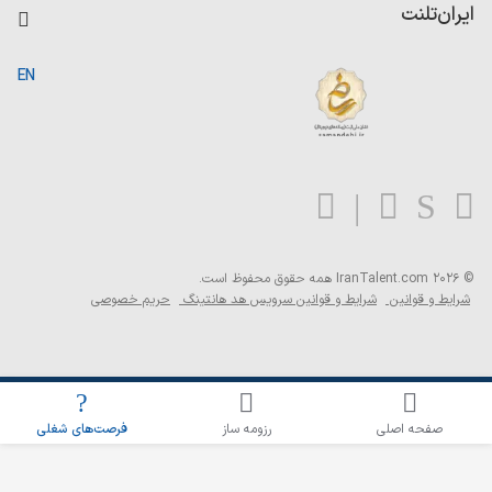
کاردیکس
ایران‌تلنت
جستجوی رزومه
گزارش‌ها
صفحه اصلی
EN
تست MBTI
درباره ایران تلنت
ارتباط با ما
سوالات متداول
بلاگ
© 2026 IranTalent.com
همه حقوق محفوظ است.
شرایط و قوانین
شرایط و قوانین سرویس هد هانتینگ
حریم خصوصی
اطلاع‌رسانی شغلی را برای این جستجو فعال کنید
صفحه اصلی
رزومه ساز
فرصت‌های شغلی