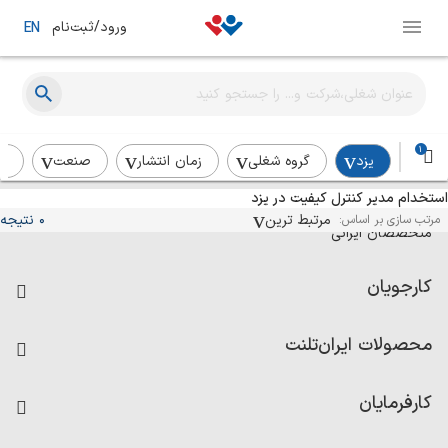
ورود/ثبت‌نام
EN
1
یزد
گروه شغلی
زمان انتشار
صنعت
رد
استخدام مدیر کنترل کیفیت در یزد
آگهی‌های استخدام و همکاری برای
مرتبط ترین
0 نتیجه
مرتب سازی بر اساس:
متخصصان ایرانی
کارجویان
فرصت‌های شغلی
محصولات ایران‌تلنت
رزومه ساز
آزمون‌ها
امتیاز شرکت‌ها
کارفرمایان
داشبورد حقوق و دستمزد
درج آگهی شغلی