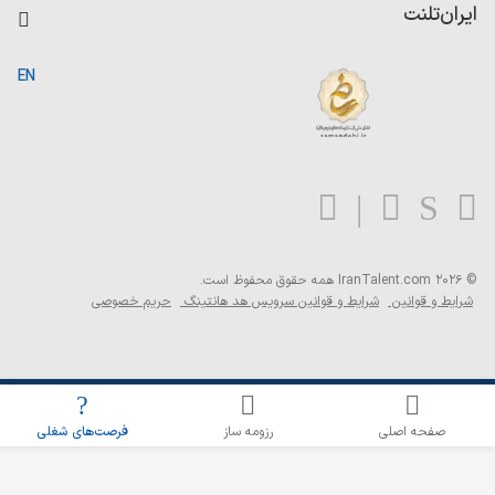
کاردیکس
ایران‌تلنت
جستجوی رزومه
گزارش‌ها
صفحه اصلی
EN
تست MBTI
درباره ایران تلنت
ارتباط با ما
سوالات متداول
بلاگ
© 2026 IranTalent.com
همه حقوق محفوظ است.
شرایط و قوانین
شرایط و قوانین سرویس هد هانتینگ
حریم خصوصی
اطلاع‌رسانی شغلی را برای این جستجو فعال کنید
صفحه اصلی
رزومه ساز
فرصت‌های شغلی