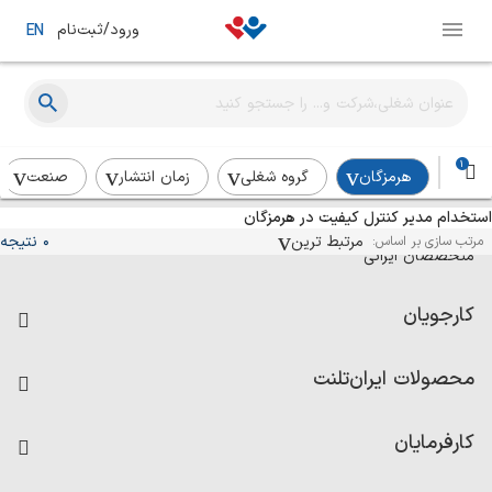
ورود/ثبت‌نام
EN
1
هرمزگان
گروه شغلی
زمان انتشار
صنعت
استخدام مدیر کنترل کیفیت در هرمزگان
آگهی‌های استخدام و همکاری برای
مرتبط ترین
0 نتیجه
مرتب سازی بر اساس:
متخصصان ایرانی
کارجویان
فرصت‌های شغلی
محصولات ایران‌تلنت
رزومه ساز
آزمون‌ها
امتیاز شرکت‌ها
کارفرمایان
داشبورد حقوق و دستمزد
درج آگهی شغلی