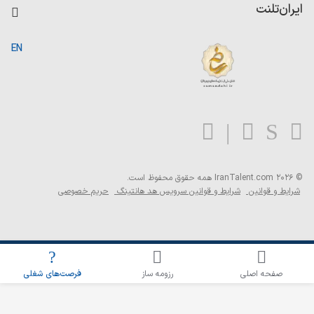
کاردیکس
ایران‌تلنت
جستجوی رزومه
گزارش‌ها
صفحه اصلی
EN
تست MBTI
درباره ایران تلنت
ارتباط با ما
سوالات متداول
بلاگ
© 2026 IranTalent.com
همه حقوق محفوظ است.
شرایط و قوانین
شرایط و قوانین سرویس هد هانتینگ
حریم خصوصی
اطلاع‌رسانی شغلی را برای این جستجو فعال کنید
صفحه اصلی
رزومه ساز
فرصت‌های شغلی