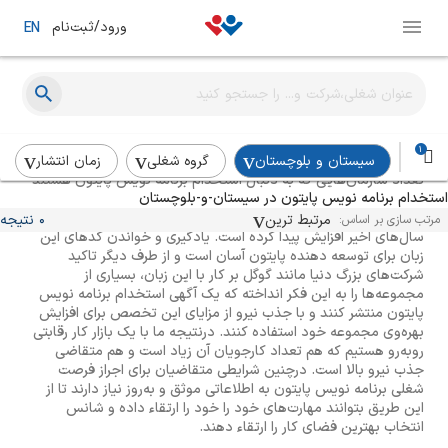
ورود/ثبت‌نام
EN
راهنمای استخدام برنامه نویس پایتون
1
سیستان و بلوچستان
گروه شغلی
زمان انتشار
تعداد سازمان‌هایی که به دنبال استخدام برنامه نویس پایتون هستند
استخدام برنامه نویس پایتون در سیستان-و-بلوچستان
کم نیست. از آن‌جایی که این زبان برنامه‌نویسی روی افزایش بهره‌وری و
خوانایی تاکید دارد تقاضا برای استخدام توسعه دهنده پایتون در
مرتبط ترین
0 نتیجه
مرتب سازی بر اساس:
سال‌های اخیر افزایش پیدا کرده است. یادگیری و خواندن کدهای این
زبان برای توسعه دهنده پایتون آسان است و از طرف دیگر تاکید
شرکت‌های بزرگ دنیا مانند گوگل بر کار با این زبان، بسیاری از
مجموعه‌ها را به این فکر انداخته که یک آگهی استخدام برنامه نویس
پایتون منتشر کنند و با جذب نیرو از مزایای این تخصص برای افزایش
بهره‌وی مجموعه خود استفاده کنند. درنتیجه ما با یک بازار کار رقابتی
روبه‌رو هستیم که هم تعداد کارجویان آن زیاد است و هم متقاضی
جذب نیرو بالا است. درچنین شرایطی متقاضیان برای اجراز فرصت
شغلی برنامه نویس پایتون به اطلاعاتی موثق و به‌روز نیاز دارند تا از
این طریق بتوانند مهارت‌های خود را خود را ارتقاء داده و شانس
انتخاب بهترین فضای کار را ارتقاء دهند.