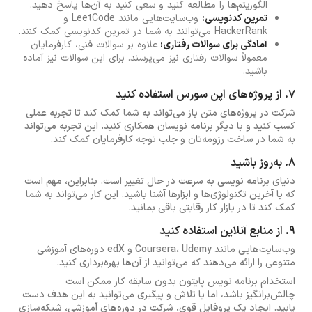
الگوریتم‌ها را مطالعه کنید و سعی کنید به آن‌ها پاسخ دهید.
تمرین کدنویسی:
وب‌سایت‌هایی مانند LeetCode و
HackerRank می‌توانند به شما در تمرین کدنویسی کمک کنند.
آمادگی برای سوالات رفتاری:
علاوه بر سوالات فنی، کارفرمایان
معمولاً سوالات رفتاری نیز می‌پرسند. برای این سوالات نیز آماده
باشید.
۷. از پروژه‌های اپن سورس استفاده کنید
شرکت در پروژه‌های متن باز می‌تواند به شما کمک کند تا تجربه عملی
کسب کنید و با دیگر برنامه نویسان همکاری کنید. این تجربه می‌تواند
به شما در ساخت رزومه‌تان و جلب توجه کارفرمایان کمک کند.
۸. به‌روز باشید
دنیای برنامه نویسی به سرعت در حال تغییر است. بنابراین، مهم است
که با آخرین تکنولوژی‌ها و ابزارها آشنا باشید. این کار می‌تواند به شما
کمک کند تا در بازار کار رقابتی باقی بمانید.
۹. از منابع آنلاین استفاده کنید
وب‌سایت‌هایی مانند Coursera، Udemy و edX دوره‌های آموزشی
متنوعی را ارائه می‌دهند که می‌توانید از آن‌ها بهره‌برداری کنید.
استخدام برنامه نویس پایتون بدون سابقه کار ممکن است
چالش‌برانگیز باشد، اما با تلاش و پیگیری می‌توانید به این هدف دست
یابید. ایجاد یک پروفایل قوی، شرکت در دوره‌های آموزشی، شبکه‌سازی