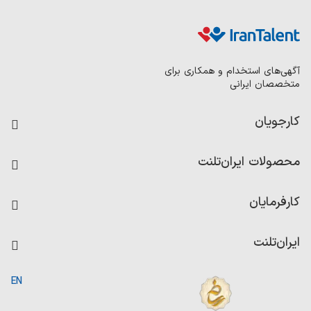
آگهی‌های استخدام و همکاری برای
متخصصان ایرانی
کارجویان
فرصت‌های شغلی
محصولات ایران‌تلنت
رزومه ساز
آزمون‌ها
امتیاز شرکت‌ها
کارفرمایان
داشبورد حقوق و دستمزد
درج آگهی شغلی
کاردیکس
ایران‌تلنت
جستجوی رزومه
گزارش‌ها
صفحه اصلی
EN
تست MBTI
درباره ایران تلنت