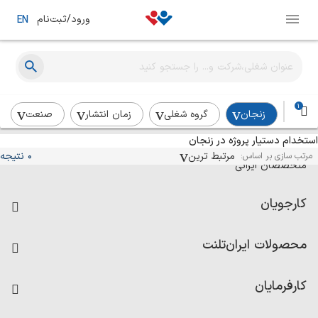
ورود/ثبت‌نام
EN
1
زنجان
گروه شغلی
زمان انتشار
صنعت
استخدام دستیار پروژه در زنجان
آگهی‌های استخدام و همکاری برای
مرتبط ترین
0 نتیجه
مرتب سازی بر اساس:
متخصصان ایرانی
کارجویان
فرصت‌های شغلی
محصولات ایران‌تلنت
رزومه ساز
آزمون‌ها
امتیاز شرکت‌ها
کارفرمایان
داشبورد حقوق و دستمزد
درج آگهی شغلی