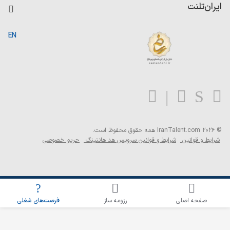
کاردیکس
ایران‌تلنت
جستجوی رزومه
گزارش‌ها
صفحه اصلی
EN
تست MBTI
درباره ایران تلنت
ارتباط با ما
سوالات متداول
بلاگ
© 2026 IranTalent.com
همه حقوق محفوظ است.
شرایط و قوانین
شرایط و قوانین سرویس هد هانتینگ
حریم خصوصی
اطلاع‌رسانی شغلی را برای این جستجو فعال کنید
صفحه اصلی
رزومه ساز
فرصت‌های شغلی