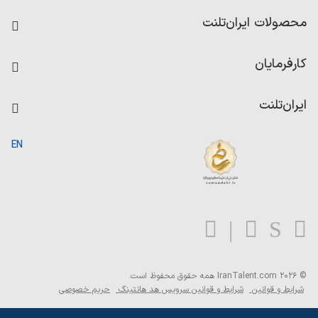
فرصت‌های شغلی
محصولات ایران‌تلنت
رزومه ساز
آزمون‌ها
امتیاز شرکت‌ها
کارفرمایان
داشبورد حقوق و دستمزد
درج آگهی شغلی
کاردیکس
ایران‌تلنت
جستجوی رزومه
گزارش‌ها
صفحه اصلی
EN
تست MBTI
درباره ایران تلنت
ارتباط با ما
سوالات متداول
بلاگ
© 2026 IranTalent.com
همه حقوق محفوظ است.
شرایط و قوانین
شرایط و قوانین سرویس هد هانتینگ
حریم خصوصی