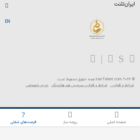
کاردیکس
ایران‌تلنت
جستجوی رزومه
گزارش‌ها
صفحه اصلی
EN
تست MBTI
درباره ایران تلنت
ارتباط با ما
سوالات متداول
بلاگ
© 2026 IranTalent.com
همه حقوق محفوظ است.
شرایط و قوانین
شرایط و قوانین سرویس هد هانتینگ
حریم خصوصی
اطلاع‌رسانی شغلی را برای این جستجو فعال کنید
صفحه اصلی
رزومه ساز
فرصت‌های شغلی