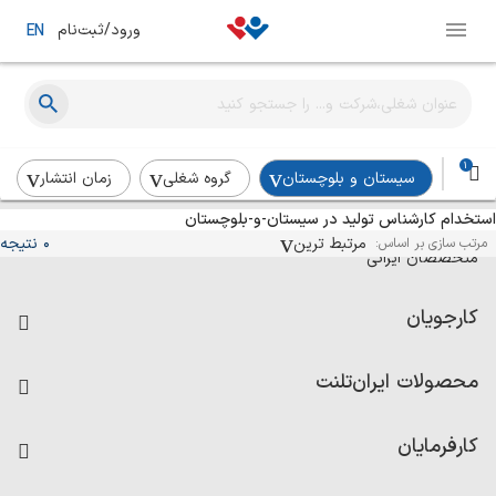
ورود/ثبت‌نام
EN
1
سیستان و بلوچستان
گروه شغلی
زمان انتشار
استخدام کارشناس تولید در سیستان-و-بلوچستان
آگهی‌های استخدام و همکاری برای
مرتبط ترین
0 نتیجه
مرتب سازی بر اساس:
متخصصان ایرانی
کارجویان
فرصت‌های شغلی
محصولات ایران‌تلنت
رزومه ساز
آزمون‌ها
امتیاز شرکت‌ها
کارفرمایان
داشبورد حقوق و دستمزد
درج آگهی شغلی