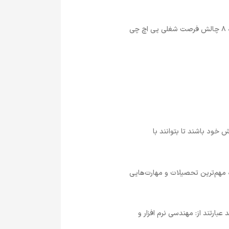
فرصت شغلی برنامه‌نویسی PHP علاوه بر مزایا، با چالش‌هایی نیز همراه است که باید مورد توجه قرار گیرند. در ادامه 8 چالش فرصت شغلی پی اچ چی
نگه‌داشتن دانش خود باشند تا بتوانند با
 است. در ادامه به مهم‌ترین تحصیلات و مهارت‌هایی
عبارتند از: مهندسی نرم افزار و