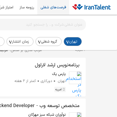
فرصت‌های شغلی
رزومه ساز
امتیاز شر
اطلاع‌رسانی شغلی را برای این جستجو فعال کنید
استخدام برنامه‌نویس PHP در تهران
تهران
گروه شغلی
زمان انتشار
مرتب سازی بر اساس:
مرتبط
2 نتیجه
برنامه‌نویس ارشد لاراول
پارس پک
تهران
دورکاری
کمتر از ۲ هفته
امریه
متخصص توسعه وب kend Developer
Laravel
نوآوران شبکه سبز مهرگان