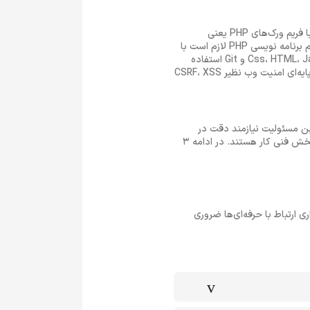
متقاضیان فرصت شغلی PHP باید بر syntax و مفاهیم پایه و شیء گرایی در PHP مسلط باشند. همچنین آشنایی با فریم ورک‌های PHP یعنی
Laravel ، Symfony وCodelgniter برای توسعه سریع پروژه‌های پیچیده و کوچک ضروری است. متقاضیان استخدام برنامه نویسی PHP لازم است با
پایگاه‌های داده SQL و NoSQL نیز آشنایی داشته باشند و از این دانش در کنار فناوری‌های دیگری چون Css، HTML، Java Script و Git استفاده
کنند. پیشنهاد می‌شود برای موفقیت در این فرصت شغلی تجربه‌ی کار با تکنیک‌ها و ابزارهای سمت سرور و مفاهیم پایه‌ای امنیت وب نظیر CSRF، XSS
ی که این مسئولیت نیازمند دقت در
نوشتن کدهای بدون باگ است، توجه به جزئیات نیز یکی دیگر از ملزومات موفقت شما خواهد بود. اما این‌ها تنها بخش فنی کار هستند. در ادامه 3
کنولوژی‌ها و برقراری ارتباط با حرفه‌ای‌ها ضروری