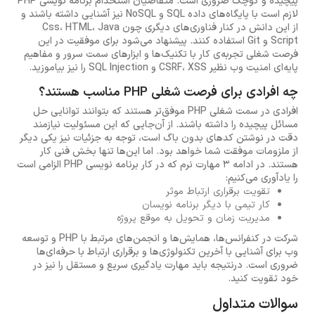
پیچیده و کوچک ضروری است. متقاضیان استخدام برنامه نویسی PHP
لازم است با پایگاه‌های داده SQL و NoSQL نیز آشنایی داشته باشند و
از این دانش در کنار فناوری‌های دیگری چون Css، HTML، Java
Script و Git استفاده کنند. پیشنهاد می‌شود برای موفقیت در این
فرصت شغلی تجربه‌ی کار با تکنیک‌ها و ابزارهای سمت سرور و مفاهیم
پایه‌ای امنیت وب نظیر CSRF، XSS و SQL Injection را نیز بیاموزید.
چه افرادی برای فرصت شغلی PHP مناسب هستند؟
افرادی در سمت شغلی PHP موفق‌تر هستند که بتوانند توانایی حل
مسائل پیچیده را داشته باشند. از آن‌جایی که این مسئولیت نیازمند
دقت در نوشتن کدهای بدون باگ است، توجه به جزئیات نیز یکی دیگر
از ملزومات موفقت شما خواهد بود. اما این‌ها تنها بخش فنی کار
هستند. در ادامه 3 مهارت نرم که در کار برنامه نویسی PHP الزامی است
را یادآوری می‌کنیم:
تقویت برقراری ارتباط موثر
کار تیمی با دیگر برنامه نویسان
مدیریت زمان و تحویل به موقع پروژه
شرکت در کنفرانس‌ها، همایش‌ها و انجمن‌های مرتبط با PHP و توسعه
وب برای آشنایی با آخرین تکنولوژی‌ها و برقراری ارتباط با حرفه‌ای‌ها
ضروری است. درنتیجه باید مهارت یادگیری سریع و مستقل را نیز در
خود تقویت کنید.
سوالات متداول