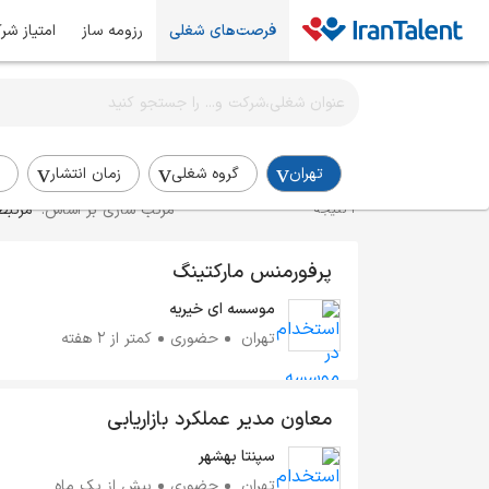
فرصت‌های شغلی
رزومه ساز
امتیاز شر
اطلاع‌رسانی شغلی را برای این جستجو فعال کنید
استخدام پرفورمنس مارکتینگ در تهران
تهران
گروه شغلی
زمان انتشار
مرتب سازی بر اساس:
مرتبط
2 نتیجه
پرفورمنس مارکتینگ
موسسه ای خیریه
تهران
حضوری
کمتر از ۲ هفته
معاون مدیر عملکرد بازاریابی
سپنتا بهشهر
تهران
حضوری
بیش از یک ماه