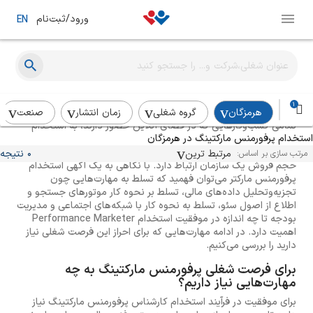
ورود/ثبت‌نام
EN
استخدام پرفورمنس مارکتینگ
1
هرمزگان
گروه شغلی
زمان انتشار
صنعت
تمامی کسب‌وکارهایی که در فضای آنلاین حضور دارند، به استخدام
استخدام پرفورمنس مارکتینگ در هرمزگان
کارشناس پرفورمنس مارکتینگ نیاز دارند. فرصت شغلی پرفورمنس
مارکتینگ با طراحی و اجرای کمپین‌های تبلیغاتی و به طور کلی افزایش
مرتبط ترین
0 نتیجه
مرتب سازی بر اساس:
حجم فروش یک سازمان ارتباط دارد. با نگاهی به یک آگهی استخدام
پرفورمنس مارکتر می‌توان فهمید که تسلط به مهارت‌هایی چون
تجزیه‌و‌تحلیل داده‌های مالی، ‌تسلط بر نحوه کار موتورهای جستجو و
اطلاع از اصول سئو، تسلط به نحوه کار با شبکه‌های اجتماعی و مدیریت
بودجه تا چه اندازه در موفقیت استخدام Performance Marketer
اهمیت دارد. در ادامه مهارت‌هایی که برای احراز این فرصت شغلی نیاز
دارید را بررسی می‌کنیم.
برای فرصت شغلی پرفورمنس مارکتینگ به چه
مهارت‌هایی نیاز داریم؟
برای موفقیت در فرآیند استخدام کارشناس پرفورمنس مارکتینگ نیاز