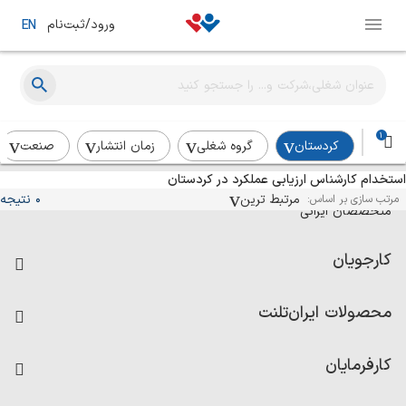
ورود/ثبت‌نام
EN
1
کردستان
گروه شغلی
زمان انتشار
صنعت
استخدام کارشناس ارزیابی عملکرد در کردستان
آگهی‌های استخدام و همکاری برای
مرتبط ترین
0 نتیجه
مرتب سازی بر اساس:
متخصصان ایرانی
کارجویان
فرصت‌های شغلی
محصولات ایران‌تلنت
رزومه ساز
آزمون‌ها
امتیاز شرکت‌ها
کارفرمایان
داشبورد حقوق و دستمزد
درج آگهی شغلی