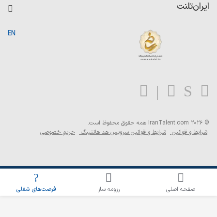
کاردیکس
ایران‌تلنت
جستجوی رزومه
گزارش‌ها
صفحه اصلی
EN
تست MBTI
درباره ایران تلنت
ارتباط با ما
سوالات متداول
بلاگ
© 2026 IranTalent.com
همه حقوق محفوظ است.
شرایط و قوانین
شرایط و قوانین سرویس هد هانتینگ
حریم خصوصی
اطلاع‌رسانی شغلی را برای این جستجو فعال کنید
صفحه اصلی
رزومه ساز
فرصت‌های شغلی