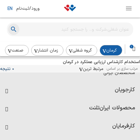
ورود/ثبت‌نام
EN
1
کرمان
گروه شغلی
زمان انتشار
صنعت
استخدام کارشناس ارزیابی عملکرد در کرمان
آگهی‌های استخدام و همکاری برای
مرتبط ترین
0 نتیجه
مرتب سازی بر اساس:
متخصصان ایرانی
کارجویان
فرصت‌های شغلی
محصولات ایران‌تلنت
رزومه ساز
آزمون‌ها
امتیاز شرکت‌ها
کارفرمایان
داشبورد حقوق و دستمزد
درج آگهی شغلی