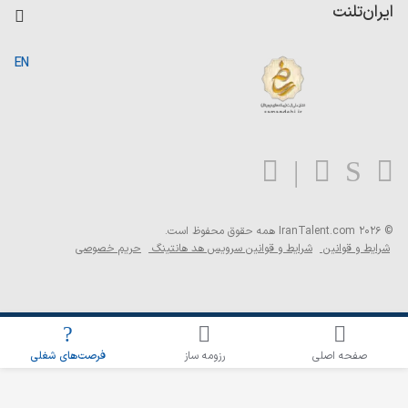
کاردیکس
ایران‌تلنت
جستجوی رزومه
گزارش‌ها
صفحه اصلی
EN
تست MBTI
درباره ایران تلنت
ارتباط با ما
سوالات متداول
بلاگ
© 2026 IranTalent.com
همه حقوق محفوظ است.
شرایط و قوانین
شرایط و قوانین سرویس هد هانتینگ
حریم خصوصی
اطلاع‌رسانی شغلی را برای این جستجو فعال کنید
صفحه اصلی
رزومه ساز
فرصت‌های شغلی