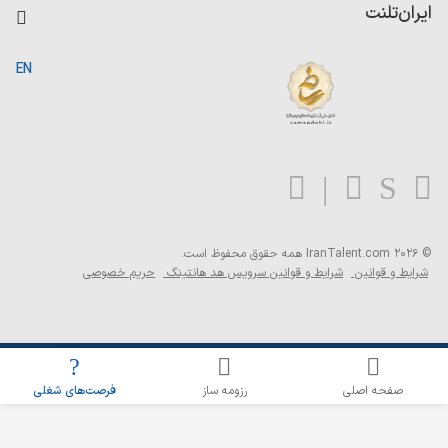
کاردیکس
ایران‌تلنت
جستجوی رزومه
گزارش‌ها
صفحه اصلی
EN
تست MBTI
درباره ایران تلنت
ارتباط با ما
سوالات متداول
بلاگ
© 2026 IranTalent.com
همه حقوق محفوظ است.
شرایط و قوانین
شرایط و قوانین سرویس هد هانتینگ
حریم خصوصی
اطلاع‌رسانی شغلی را برای این جستجو فعال کنید
صفحه اصلی
رزومه ساز
فرصت‌های شغلی