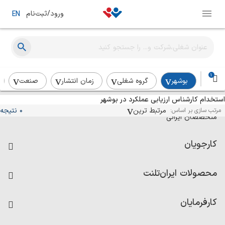
ورود/ثبت‌نام
EN
1
بوشهر
گروه شغلی
زمان انتشار
صنعت
استخدام کارشناس ارزیابی عملکرد در بوشهر
آگهی‌های استخدام و همکاری برای
مرتبط ترین
0 نتیجه
مرتب سازی بر اساس:
متخصصان ایرانی
کارجویان
فرصت‌های شغلی
محصولات ایران‌تلنت
رزومه ساز
آزمون‌ها
امتیاز شرکت‌ها
کارفرمایان
داشبورد حقوق و دستمزد
درج آگهی شغلی