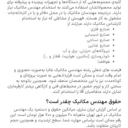
کلیه‌ی مجموعه‌هایی که از دستگاه‌ها و تجهیزات پیچیده و پیشرفته برای
تولید محصولاتشان استفاده می‌کنند به استخدام مهندس مکانیک نیاز
دارند. درنتیجه مهندسان مکانیک یا در محل دفاتر و یا در کارخانه‌جات
مشغول به کار هستند. فهرستی از مشاغلی که نیاز به استخدام
کارشناس مکانیک دارند عبارتند از:
صنایع فلزی
صنایع شیمیایی
صنایع نساجی
صنایع غذایی
نیروگاه‌های حرارتی، برق و آب
خودروسازی (ماشین، هواپیما، قطار و ...)
هوافضا
فرصت های شغلی رشته مهندسی مکانیک غالبا به‌صورت حضوری و
تمام وقت است و ممکن است قراردادهایی به صورت پروژه‌ای و
کوتاه‌مدت نیز با این متخصصان منعقد شود. همچنین باتوجه به
سختی کار و لزوم حضور در محیط‌های فنی و کارگاهی بیشتر کارفرمایان
تمایل دارند متقاضیان آقا را استخدام کنند.
حقوق مهندس مکانیک چقدر است؟
بر اساس گزارش ایران سلری، میانگین حقوق و دستمرد یک مهندس
مکانیک در شهر تهران ماهیانه 20 میلیون و 700 هزار تومان است. این
رقم ممکن است براساس مهارت شما، سطح ارشدیت و همچنین حجم
کاریتان متفاوت باشد.