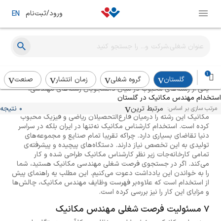
ورود/ثبت‌نام
EN
راهنمای استخدام مهندس مکانیک
1
گلستان
گروه شغلی
زمان انتشار
صنعت
یکی از رشته‌های محبوب در میان دانشجویان رشته‌های مهندسی،
استخدام مهندس مکانیک در گلستان
مکانیک است. جامع بودن این رشته‌ی تحصیلی، وجود فرصت‌های
شغلی تضمین شده و تقاضای بسیار زیاد برای استخدام مهندس
مرتبط ترین
0 نتیجه
مرتب سازی بر اساس:
مکانیک این رشته را درمیان فارغ‌التحصیلان ریاضی و فیزیک محبوب
کرده است. استخدام کارشناس مکانیک نه‌تنها در ایران بلکه در سراسر
دنیا تقاضای بسیاری دارد. چراکه تقریبا تمام صنایع و مجموعه‌‌های
تولیدی به این تخصص نیاز دارند. دستگاه‌های پیچیده و پیشرفته‌ی
تمامی کارخانه‌جات زیر نظر کارشناس مکانیک طراحی شده و کار
می‌کند. اگر در جستجوی فرصت شغلی مهندسی مکانیک هستید، شما
را به خواندن این یادداشت دعوت می‌کنیم. این مطلب یه راهنمای پیش
از استخدام است که علاوه‌بر فهرست وظایف مهندس مکانیک، چالش‌ها
و مزایای این کار را نیز بررسی کرده است.
7 مسئولیت فرصت شغلی مهندس مکانیک