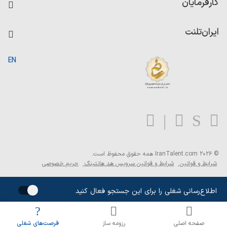
کارفرمایان
داشبورد حقوق و دستمزد
درج آگهی شغلی
کاردیکس
ایران‌تلنت
جستجوی رزومه
گزارش‌ها
صفحه اصلی
EN
تست MBTI
درباره ایران تلنت
ارتباط با ما
سوالات متداول
بلاگ
© 2026 IranTalent.com
همه حقوق محفوظ است.
شرایط و قوانین
شرایط و قوانین سرویس هد هانتینگ
حریم خصوصی
اطلاع‌رسانی شغلی را برای این جستجو فعال کنید
صفحه اصلی
رزومه ساز
فرصت‌های شغلی