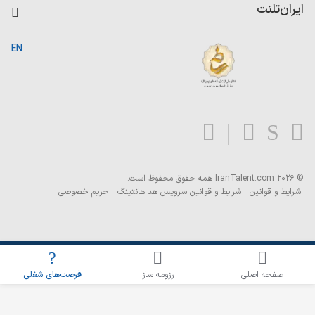
کاردیکس
ایران‌تلنت
جستجوی رزومه
گزارش‌ها
صفحه اصلی
EN
تست MBTI
درباره ایران تلنت
ارتباط با ما
سوالات متداول
بلاگ
© 2026 IranTalent.com
همه حقوق محفوظ است.
شرایط و قوانین
شرایط و قوانین سرویس هد هانتینگ
حریم خصوصی
اطلاع‌رسانی شغلی را برای این جستجو فعال کنید
صفحه اصلی
رزومه ساز
فرصت‌های شغلی