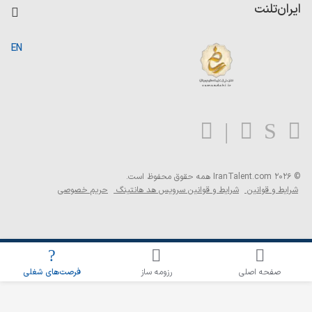
کاردیکس
ایران‌تلنت
جستجوی رزومه
گزارش‌ها
صفحه اصلی
EN
تست MBTI
درباره ایران تلنت
ارتباط با ما
سوالات متداول
بلاگ
© 2026 IranTalent.com
همه حقوق محفوظ است.
شرایط و قوانین
شرایط و قوانین سرویس هد هانتینگ
حریم خصوصی
اطلاع‌رسانی شغلی را برای این جستجو فعال کنید
صفحه اصلی
رزومه ساز
فرصت‌های شغلی