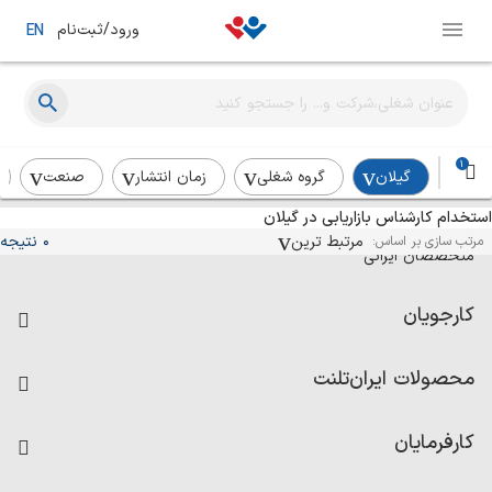
ورود/ثبت‌نام
EN
1
گیلان
گروه شغلی
زمان انتشار
صنعت
استخدام کارشناس بازاریابی در گیلان
آگهی‌های استخدام و همکاری برای
مرتبط ترین
0 نتیجه
مرتب سازی بر اساس:
متخصصان ایرانی
کارجویان
فرصت‌های شغلی
محصولات ایران‌تلنت
رزومه ساز
آزمون‌ها
امتیاز شرکت‌ها
کارفرمایان
داشبورد حقوق و دستمزد
درج آگهی شغلی