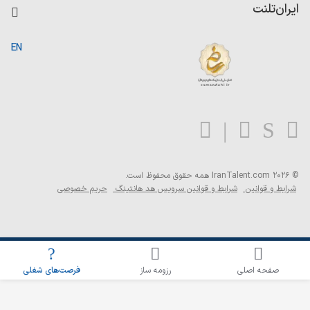
کاردیکس
ایران‌تلنت
جستجوی رزومه
گزارش‌ها
صفحه اصلی
EN
تست MBTI
درباره ایران تلنت
ارتباط با ما
سوالات متداول
بلاگ
© 2026 IranTalent.com
همه حقوق محفوظ است.
شرایط و قوانین
شرایط و قوانین سرویس هد هانتینگ
حریم خصوصی
اطلاع‌رسانی شغلی را برای این جستجو فعال کنید
صفحه اصلی
رزومه ساز
فرصت‌های شغلی