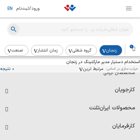
ورود/ثبت‌نام
EN
1
زنجان
گروه شغلی
زمان انتشار
صنعت
استخدام دستیار مدیر مارکتینگ در زنجان
آگهی‌های استخدام و همکاری برای
مرتبط ترین
0 نتیجه
مرتب سازی بر اساس:
متخصصان ایرانی
کارجویان
فرصت‌های شغلی
محصولات ایران‌تلنت
رزومه ساز
آزمون‌ها
امتیاز شرکت‌ها
کارفرمایان
داشبورد حقوق و دستمزد
درج آگهی شغلی