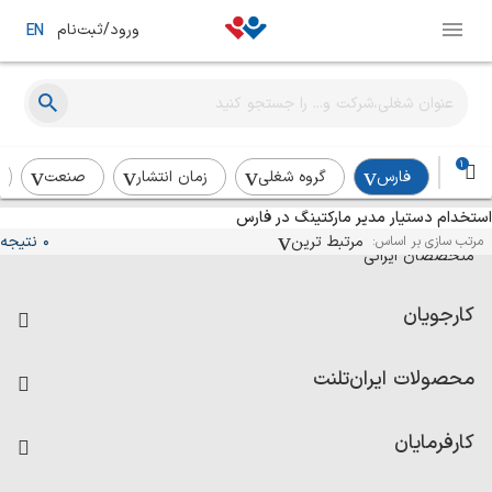
ورود/ثبت‌نام
EN
1
فارس
گروه شغلی
زمان انتشار
صنعت
استخدام دستیار مدیر مارکتینگ در فارس
آگهی‌های استخدام و همکاری برای
مرتبط ترین
0 نتیجه
مرتب سازی بر اساس:
متخصصان ایرانی
کارجویان
فرصت‌های شغلی
محصولات ایران‌تلنت
رزومه ساز
آزمون‌ها
امتیاز شرکت‌ها
کارفرمایان
داشبورد حقوق و دستمزد
درج آگهی شغلی