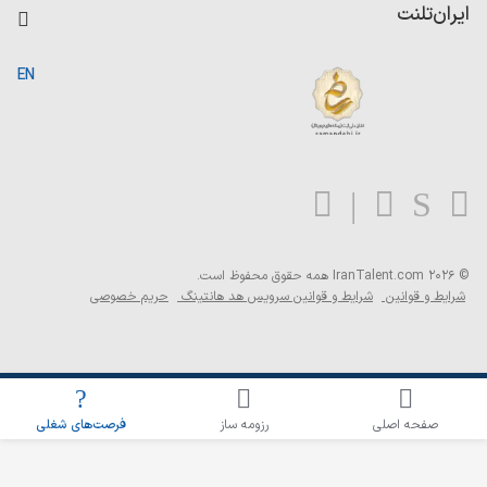
کاردیکس
ایران‌تلنت
جستجوی رزومه
گزارش‌ها
صفحه اصلی
EN
تست MBTI
درباره ایران تلنت
ارتباط با ما
سوالات متداول
بلاگ
© 2026 IranTalent.com
همه حقوق محفوظ است.
شرایط و قوانین
شرایط و قوانین سرویس هد هانتینگ
حریم خصوصی
اطلاع‌رسانی شغلی را برای این جستجو فعال کنید
صفحه اصلی
رزومه ساز
فرصت‌های شغلی